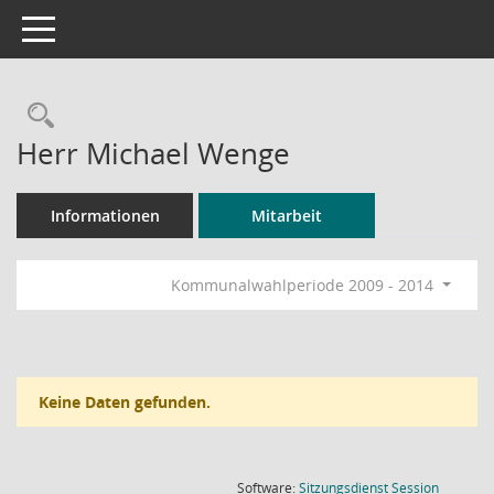
Toggle navigation
Rechercheauswahl
Herr Michael Wenge
Informationen
Mitarbeit
Kommunalwahlperiode 2009 - 2014
Keine Daten gefunden.
(Wird in
Software:
Sitzungsdienst
Session