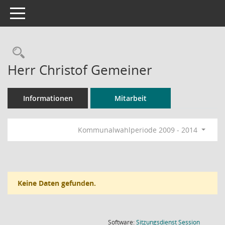
Toggle navigation
Rechercheauswahl
Herr Christof Gemeiner
Informationen
Mitarbeit
Kommunalwahlperiode 2009 - 2014
Keine Daten gefunden.
(Wird in
Software:
Sitzungsdienst
Session