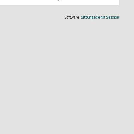
(Wird in
Software:
Sitzungsdienst
Session