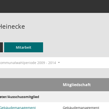
Heinecke
Mitarbeit
ommunalwahlperiode 2009 - 2014
Mitgliedschaft
eter/Ausschussmitglied
s Gebäudemanagement
Gebäudemanagement