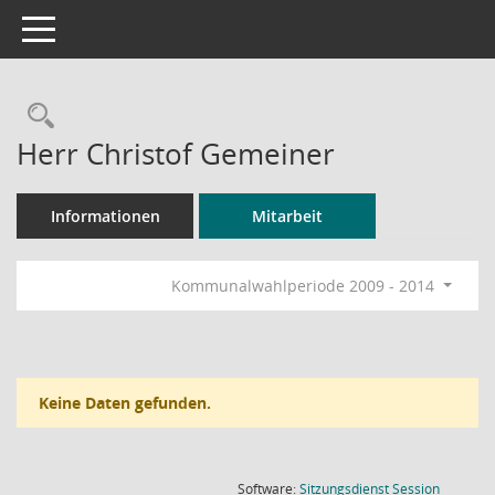
Toggle navigation
Rechercheauswahl
Herr Christof Gemeiner
Informationen
Mitarbeit
Kommunalwahlperiode 2009 - 2014
Keine Daten gefunden.
(Wird in
Software:
Sitzungsdienst
Session