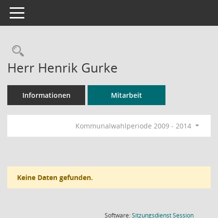
Toggle navigation
Rechercheauswahl
Herr Henrik Gurke
Informationen
Mitarbeit
Kommunalwahlperiode 2009 - 2014
Keine Daten gefunden.
(Wird in
Software:
Sitzungsdienst
Session