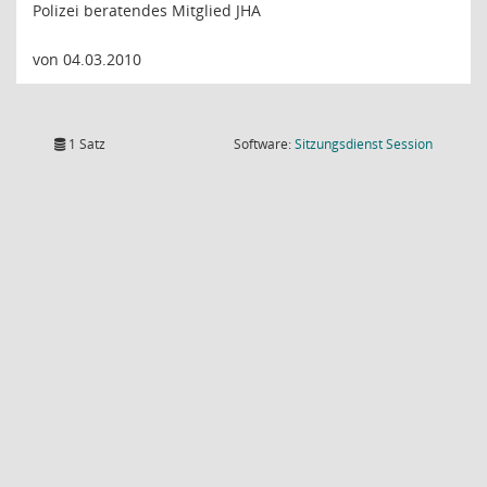
Polizei beratendes Mitglied JHA
von 04.03.2010
(Wird in
1 Satz
Software:
Sitzungsdienst
Session