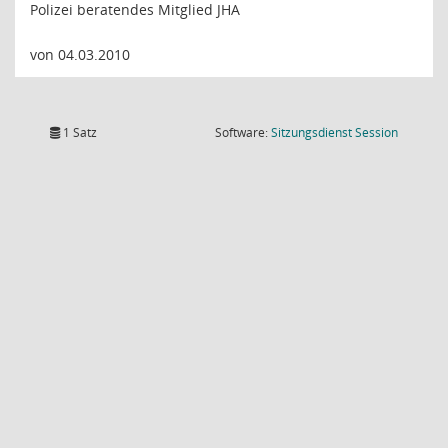
Polizei beratendes Mitglied JHA
von 04.03.2010
(Wird in
1 Satz
Software:
Sitzungsdienst
Session