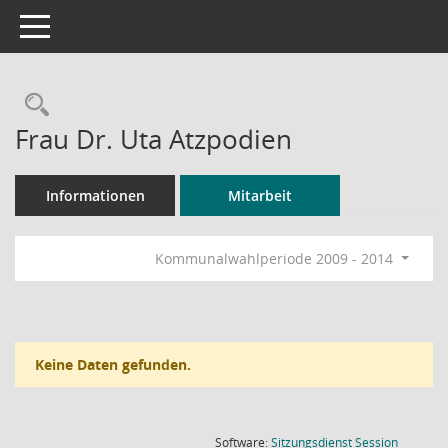
Toggle navigation
Rechercheauswahl
Frau Dr. Uta Atzpodien
Informationen
Mitarbeit
Kommunalwahlperiode 2009 - 2014
Keine Daten gefunden.
(Wird in
Software:
Sitzungsdienst
Session