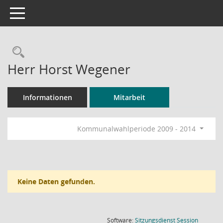
Toggle navigation
Rechercheauswahl
Herr Horst Wegener
Informationen
Mitarbeit
Kommunalwahlperiode 2009 - 2014
Keine Daten gefunden.
(Wird in
Software:
Sitzungsdienst
Session