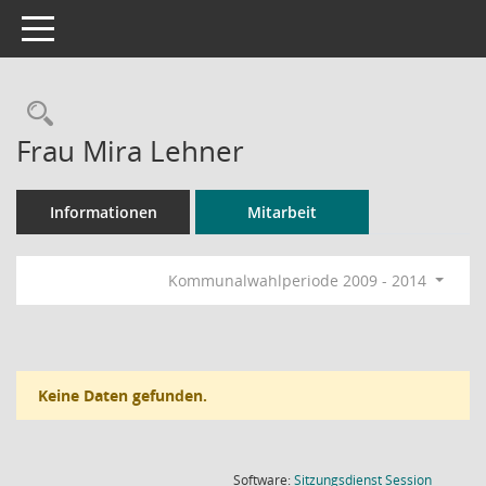
Toggle navigation
Rechercheauswahl
Frau Mira Lehner
Informationen
Mitarbeit
Kommunalwahlperiode 2009 - 2014
Keine Daten gefunden.
(Wird in
Software:
Sitzungsdienst
Session