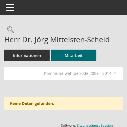
Toggle navigation
Rechercheauswahl
Herr Dr. Jörg Mittelsten-Scheid
Informationen
Mitarbeit
Kommunalwahlperiode 2009 - 2014
Keine Daten gefunden.
(Wird in
Software:
Sitzungsdienst
Session