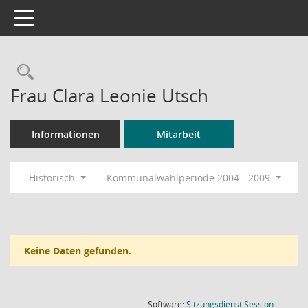
Toggle navigation
Rechercheauswahl
Frau Clara Leonie Utsch
Informationen
Mitarbeit
Historisch
Kommunalwahlperiode 2004 - 2009
Keine Daten gefunden.
(Wird in
Software:
Sitzungsdienst
Session