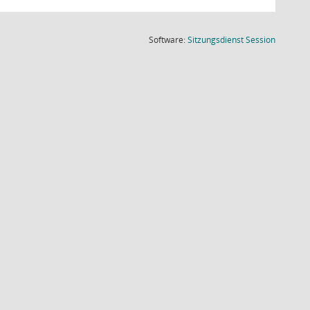
(Wird in
Software:
Sitzungsdienst
Session