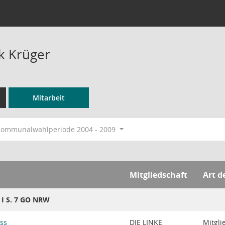
rk Krüger
Mitarbeit
ommunalwahlperiode 2004 - 2009
Mitgliedschaft
Art d
8 I S. 7 GO NRW
ss
DIE LINKE
Mitgli