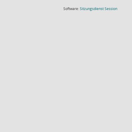
(Wird in
Software:
Sitzungsdienst
Session