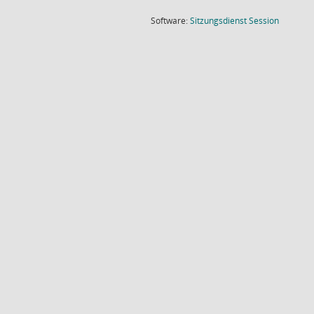
(Wird in
Software:
Sitzungsdienst
Session