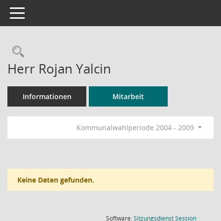
Toggle navigation
Rechercheauswahl
Herr Rojan Yalcin
Informationen
Mitarbeit
Kommunalwahlperiode 2004 - 2009
Keine Daten gefunden.
(Wird in
Software:
Sitzungsdienst
Session