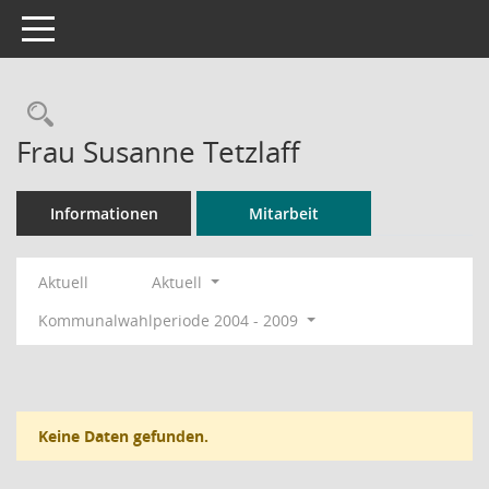
Toggle navigation
Rechercheauswahl
Frau Susanne Tetzlaff
Informationen
Mitarbeit
Aktuell
Aktuell
Kommunalwahlperiode 2004 - 2009
Keine Daten gefunden.