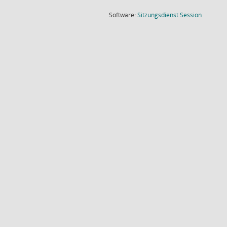
(Wird in
Software:
Sitzungsdienst
Session