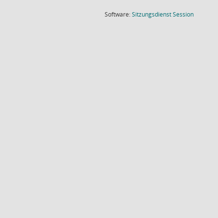
(Wird in
Software:
Sitzungsdienst
Session