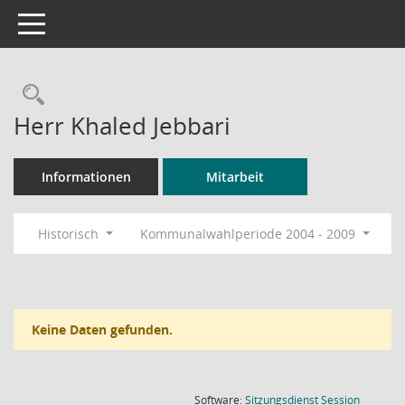
Toggle navigation
Rechercheauswahl
Herr Khaled Jebbari
Informationen
Mitarbeit
Historisch
Kommunalwahlperiode 2004 - 2009
Keine Daten gefunden.
(Wird in
Software:
Sitzungsdienst
Session