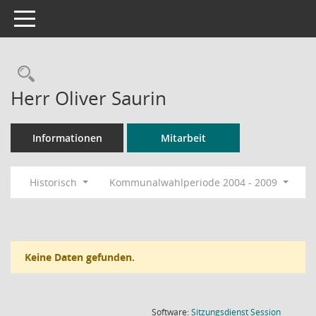
Toggle navigation
Rechercheauswahl
Herr Oliver Saurin
Informationen
Mitarbeit
Historisch
Kommunalwahlperiode 2004 - 2009
Keine Daten gefunden.
(Wird in
Software:
Sitzungsdienst
Session