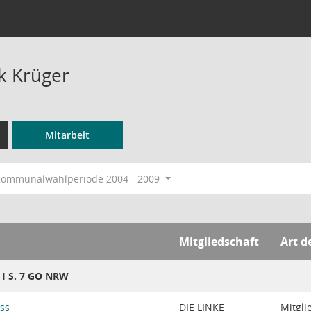
rk Krüger
Mitarbeit
ommunalwahlperiode 2004 - 2009
Mitgliedschaft
Art d
8 I S. 7 GO NRW
ss
DIE LINKE
Mitgli