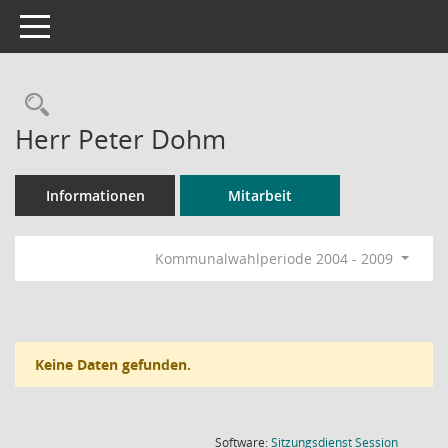
Toggle navigation
Rechercheauswahl
Herr Peter Dohm
Informationen
Mitarbeit
Kommunalwahlperiode 2004 - 2009
Keine Daten gefunden.
(Wird in
Software:
Sitzungsdienst
Session