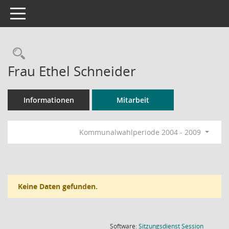
Toggle navigation
Rechercheauswahl
Frau Ethel Schneider
Informationen
Mitarbeit
Kommunalwahlperiode 2004 - 2009
Keine Daten gefunden.
(Wird in
Software:
Sitzungsdienst
Session