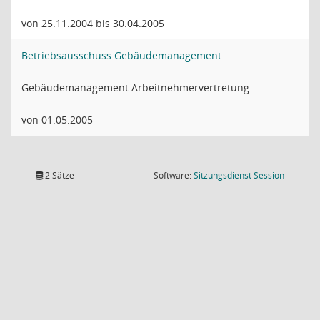
von 25.11.2004 bis 30.04.2005
Betriebsausschuss Gebäudemanagement
Gebäudemanagement Arbeitnehmervertretung
von 01.05.2005
(Wird in
2 Sätze
Software:
Sitzungsdienst
Session