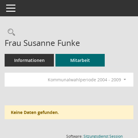
Toggle navigation
Rechercheauswahl
Frau Susanne Funke
Informationen
Mitarbeit
Kommunalwahlperiode 2004 - 2009
Keine Daten gefunden.
(Wird in
Software:
Sitzungsdienst
Session