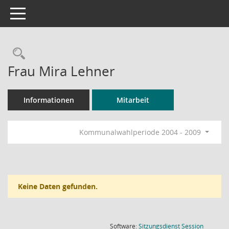
Toggle navigation
Rechercheauswahl
Frau Mira Lehner
Informationen
Mitarbeit
Kommunalwahlperiode 2004 - 2009
Keine Daten gefunden.
(Wird in
Software:
Sitzungsdienst
Session