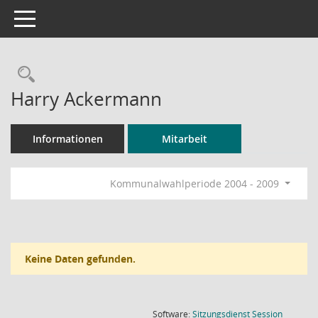
Toggle navigation
Rechercheauswahl
Harry Ackermann
Informationen
Mitarbeit
Kommunalwahlperiode 2004 - 2009
Keine Daten gefunden.
(Wird in
Software:
Sitzungsdienst
Session