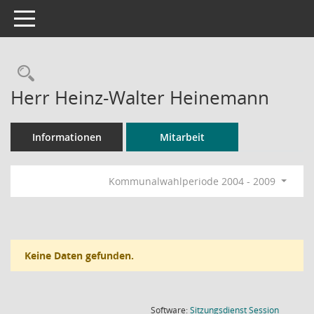
Toggle navigation
Rechercheauswahl
Herr Heinz-Walter Heinemann
Informationen
Mitarbeit
Kommunalwahlperiode 2004 - 2009
Keine Daten gefunden.
(Wird in
Software:
Sitzungsdienst
Session