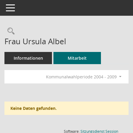
Toggle navigation
Rechercheauswahl
Frau Ursula Albel
Informationen
Mitarbeit
Kommunalwahlperiode 2004 - 2009
Keine Daten gefunden.
(Wird in
Software:
Sitzungsdienst
Session