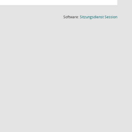
(Wird in
Software:
Sitzungsdienst
Session