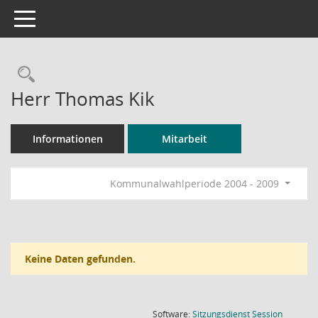
Toggle navigation
Rechercheauswahl
Herr Thomas Kik
Informationen
Mitarbeit
Kommunalwahlperiode 2004 - 2009
Keine Daten gefunden.
(Wird in
Software:
Sitzungsdienst
Session