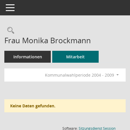
Toggle navigation
Rechercheauswahl
Frau Monika Brockmann
Informationen
Mitarbeit
Kommunalwahlperiode 2004 - 2009
Keine Daten gefunden.
(Wird in
Software:
Sitzungsdienst
Session