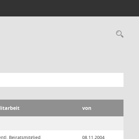
Rec
itarbeit
von
entl. Beiratsmitglied
08.11.2004