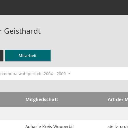
 Geisthardt
Mitarbeit
ommunalwahlperiode 2004 - 2009
Mitgliedschaft
Art der M
Aphasie-Kreis-Wuppertal
stellv. ord