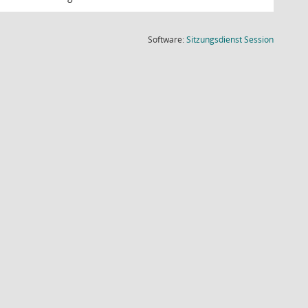
(Wird in
Software:
Sitzungsdienst
Session