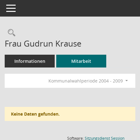
Toggle navigation
Rechercheauswahl
Frau Gudrun Krause
Informationen
Mitarbeit
Kommunalwahlperiode 2004 - 2009
Keine Daten gefunden.
(Wird in
Software:
Sitzungsdienst
Session