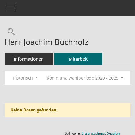
Toggle navigation
Rechercheauswahl
Herr Joachim Buchholz
Informationen
Mitarbeit
Historisch
Kommunalwahlperiode 2020 - 2025
Keine Daten gefunden.
(Wird in
Software:
Sitzungsdienst
Session