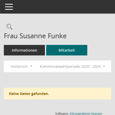
Toggle navigation
Rechercheauswahl
Frau Susanne Funke
Informationen
Mitarbeit
Historisch
Kommunalwahlperiode 2020 - 2025
Keine Daten gefunden.
(Wird in
Software:
Sitzungsdienst
Session