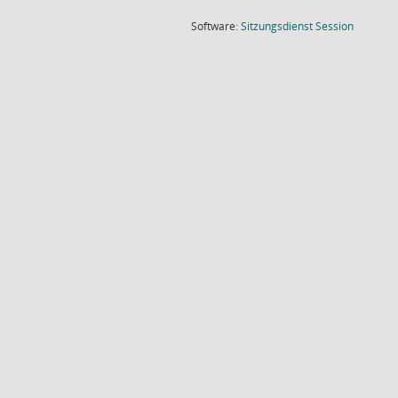
(Wird in
Software:
Sitzungsdienst
Session