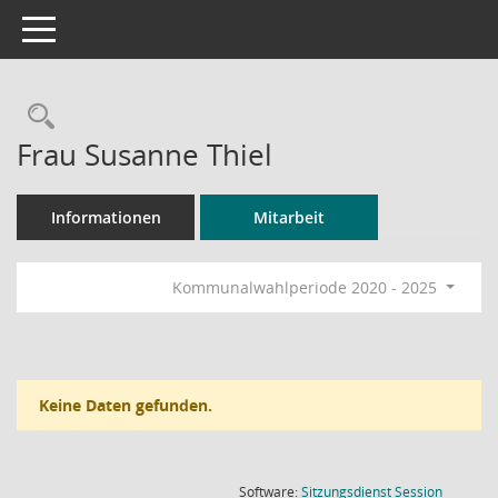
Toggle navigation
Rechercheauswahl
Frau Susanne Thiel
Informationen
Mitarbeit
Kommunalwahlperiode 2020 - 2025
Keine Daten gefunden.
(Wird in
Software:
Sitzungsdienst
Session