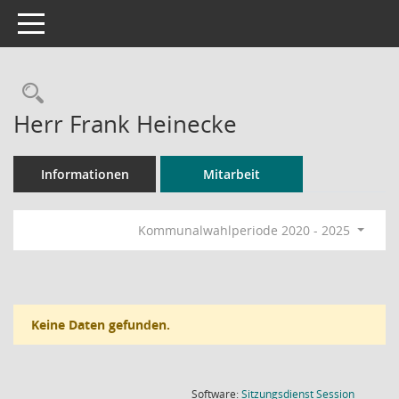
Toggle navigation
Rechercheauswahl
Herr Frank Heinecke
Informationen
Mitarbeit
Kommunalwahlperiode 2020 - 2025
Keine Daten gefunden.
(Wird in
Software:
Sitzungsdienst
Session