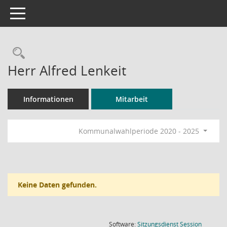
Toggle navigation
Rechercheauswahl
Herr Alfred Lenkeit
Informationen
Mitarbeit
Kommunalwahlperiode 2020 - 2025
Keine Daten gefunden.
(Wird in
Software:
Sitzungsdienst
Session