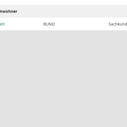
Einwohner
elt
BUND
Sachkund