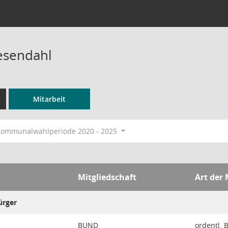
iesendahl
Mitarbeit
ommunalwahlperiode 2020 - 2025
Mitgliedschaft
Art der 
ürger
BUND
ordentl. 