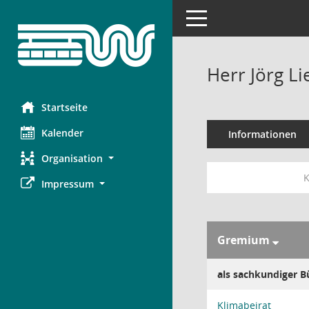
Toggle navigation
Herr Jörg L
Startseite
Kalender
Informationen
Organisation
K
Impressum
Gremium
als sachkundiger B
Klimabeirat