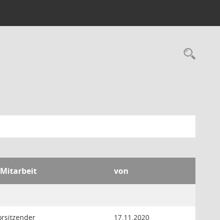
Rec
 Mitarbeit
von
orsitzender
17.11.2020