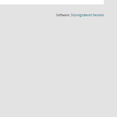
(Wird in
Software:
Sitzungsdienst
Session