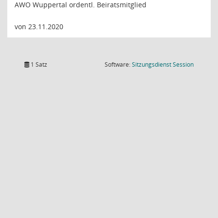
AWO Wuppertal ordentl. Beiratsmitglied
von 23.11.2020
(Wird in
1 Satz
Software:
Sitzungsdienst
Session