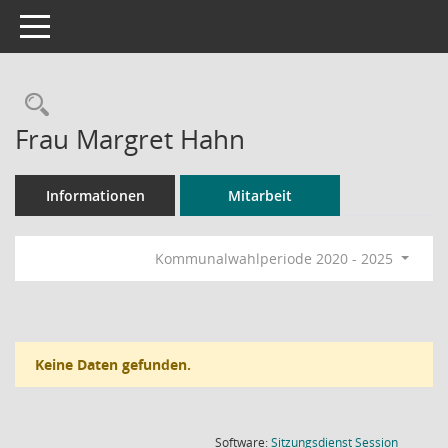
Toggle navigation
Rechercheauswahl
Frau Margret Hahn
Informationen
Mitarbeit
Kommunalwahlperiode 2020 - 2025
Keine Daten gefunden.
(Wird in
Software:
Sitzungsdienst
Session