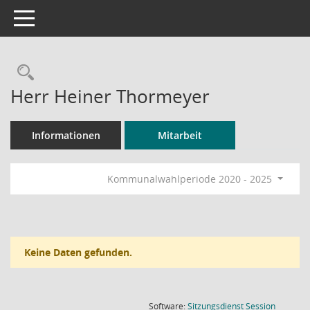
Toggle navigation
Rechercheauswahl
Herr Heiner Thormeyer
Informationen
Mitarbeit
Kommunalwahlperiode 2020 - 2025
Keine Daten gefunden.
(Wird in
Software:
Sitzungsdienst
Session