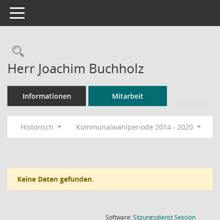
Toggle navigation
Rechercheauswahl
Herr Joachim Buchholz
Informationen
Mitarbeit
Historisch
Kommunalwahlperiode 2014 - 2020
Keine Daten gefunden.
(Wird in
Software:
Sitzungsdienst
Session