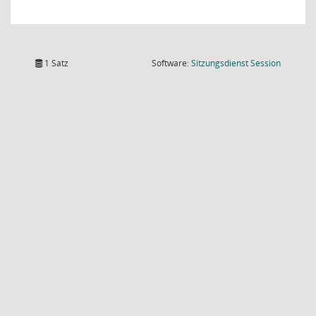
(Wird in
1 Satz
Software:
Sitzungsdienst
Session