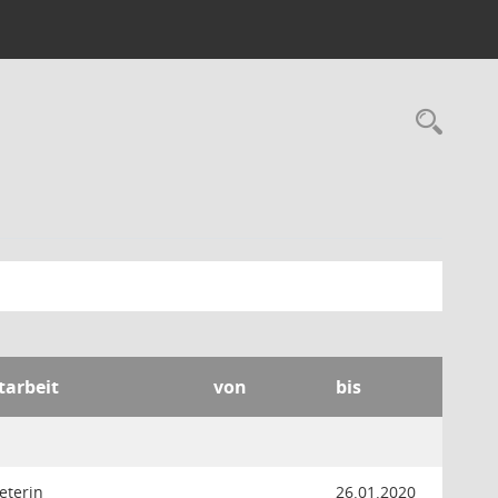
Rec
tarbeit
von
bis
eterin
26.01.2020