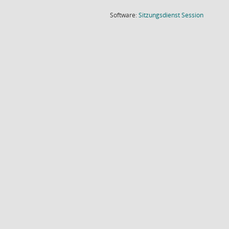
(Wird in
Software:
Sitzungsdienst
Session